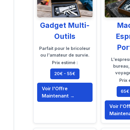
Gadget Multi-
Ma
Outils
Esp
Por
Parfait pour le bricoleur
ou l'amateur de survie.
L'espres
Prix estimé :
bureau,
voyage
20€ - 55€
Prix 
Voir l'Offre
65€
Maintenant →
Voir l'Of
Mainten