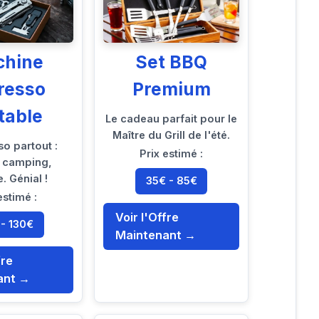
chine
Set BBQ
resso
Premium
table
Le cadeau parfait pour le
Maître du Grill de l'été.
so partout :
Prix estimé :
 camping,
. Génial !
35€ - 85€
estimé :
Voir l'Offre
 - 130€
Maintenant →
fre
ant →