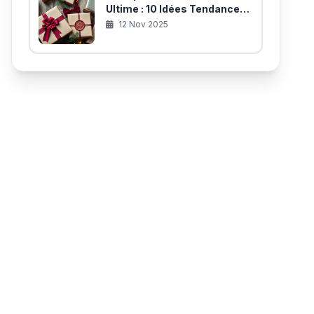
Ultime : 10 Idées Tendances
pour des Paquets
12 Nov 2025
Inoubliables