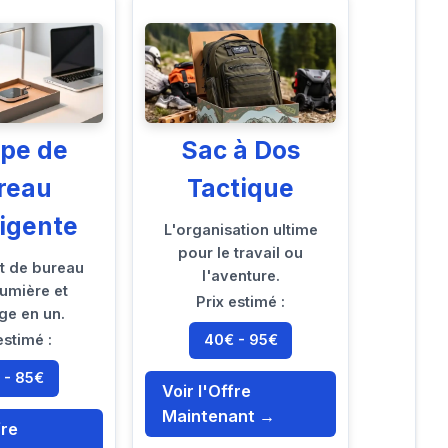
pe de
Sac à Dos
reau
Tactique
ligente
L'organisation ultime
pour le travail ou
t de bureau
l'aventure.
 lumière et
Prix estimé :
ge en un.
40€ - 95€
estimé :
 - 85€
Voir l'Offre
Maintenant →
fre