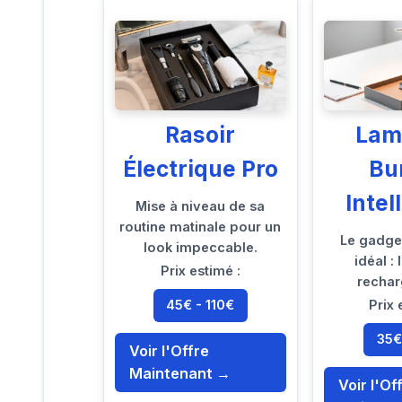
Rasoir
Lam
Électrique Pro
Bu
Intel
Mise à niveau de sa
routine matinale pour un
Le gadge
look impeccable.
idéal :
Prix estimé :
rechar
45€ - 110€
Prix 
35€
Voir l'Offre
Maintenant →
Voir l'Of