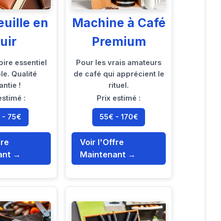
euille en
Machine à Café
uir
Premium
ire essentiel
Pour les vrais amateurs
le. Qualité
de café qui apprécient le
antie !
rituel.
estimé :
Prix estimé :
 - 75€
55€ - 170€
fre
Voir l'Offre
ant →
Maintenant →