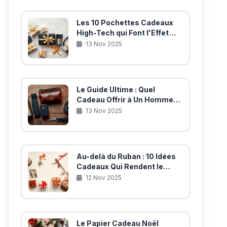
Les 10 Pochettes Cadeaux
High-Tech qui Font l'Effet
'WOUAH' (Sans Coûter un
13 Nov 2025
Rein)
Le Guide Ultime : Quel
Cadeau Offrir à Un Homme
Pour Son Anniversaire ?
13 Nov 2025
Au-delà du Ruban : 10 Idées
Cadeaux Qui Rendent le
Papier Cadeau Presque
12 Nov 2025
Secondaire
Le Papier Cadeau Noël