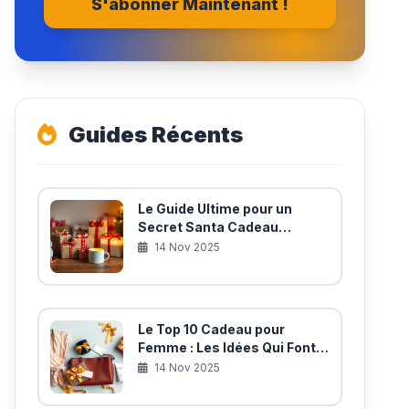
S'abonner Maintenant !
Guides Récents
Le Guide Ultime pour un
Secret Santa Cadeau
Mémorable (et Utile!)
14 Nov 2025
Le Top 10 Cadeau pour
Femme : Les Idées Qui Font
Battre les Cœurs
14 Nov 2025