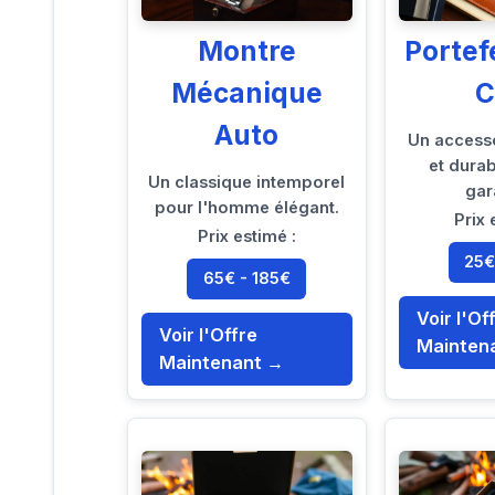
Montre
Portef
Mécanique
C
Auto
Un accesso
et durab
Un classique intemporel
gar
pour l'homme élégant.
Prix 
Prix estimé :
25€
65€ - 185€
Voir l'Of
Voir l'Offre
Mainten
Maintenant →