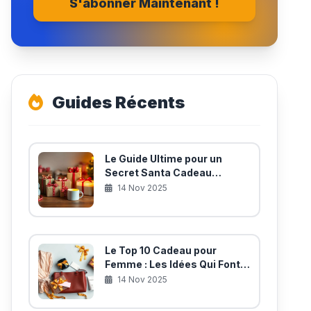
S'abonner Maintenant !
Guides Récents
Le Guide Ultime pour un
Secret Santa Cadeau
Mémorable (et Utile!)
14 Nov 2025
Le Top 10 Cadeau pour
Femme : Les Idées Qui Font
Battre les Cœurs
14 Nov 2025