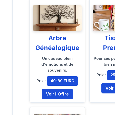
Arbre
Ti
Généalogique
Pr
Un cadeau plein
Pour ses p
d'émotions et de
bien 
souvenirs.
Prix :
2
Prix :
40-80 EURO
Voir
Voir l'Offre