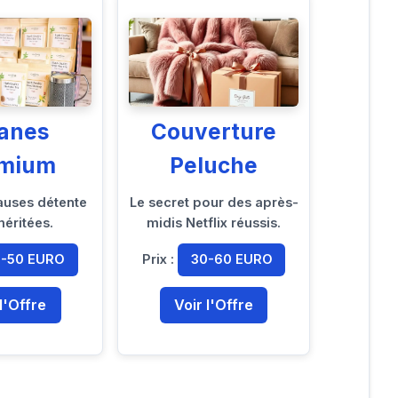
sanes
Couverture
emium
Peluche
auses détente
Le secret pour des après-
méritées.
midis Netflix réussis.
5-50 EURO
Prix :
30-60 EURO
 l'Offre
Voir l'Offre