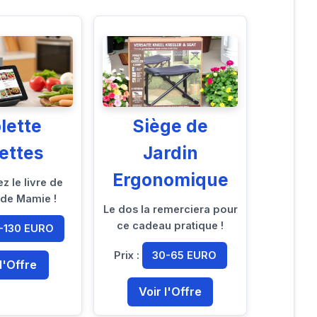
lette
Siège de
ettes
Jardin
Ergonomique
z le livre de
 de Mamie !
Le dos la remerciera pour
ce cadeau pratique !
-130 EURO
Prix :
30-65 EURO
 l'Offre
Voir l'Offre