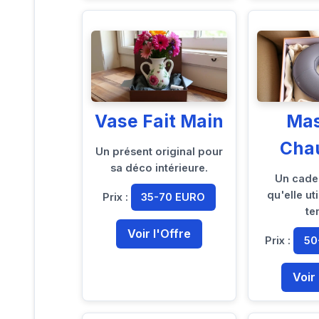
Vase Fait Main
Ma
Cha
Un présent original pour
sa déco intérieure.
Un cade
qu'elle uti
Prix :
35-70 EURO
te
Voir l'Offre
Prix :
50
Voir