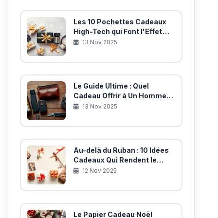
Les 10 Pochettes Cadeaux
High-Tech qui Font l'Effet
'WOUAH' (Sans Coûter un
13 Nov 2025
Rein)
Le Guide Ultime : Quel
Cadeau Offrir à Un Homme
Pour Son Anniversaire ?
13 Nov 2025
Au-delà du Ruban : 10 Idées
Cadeaux Qui Rendent le
Papier Cadeau Presque
12 Nov 2025
Secondaire
Le Papier Cadeau Noël