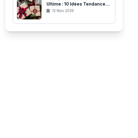
Ultime : 10 Idées Tendances
pour des Paquets
12 Nov 2025
Inoubliables